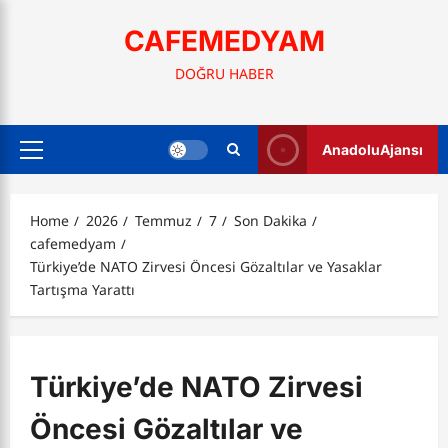
Skip
to
CAFEMEDYAM
content
DOĞRU HABER
AnadoluAjansı
Primary
Menu
Home
2026
Temmuz
7
Son Dakika
cafemedyam
Türkiye’de NATO Zirvesi Öncesi Gözaltılar ve Yasaklar
Tartışma Yarattı
Türkiye’de NATO Zirvesi
Öncesi Gözaltılar ve