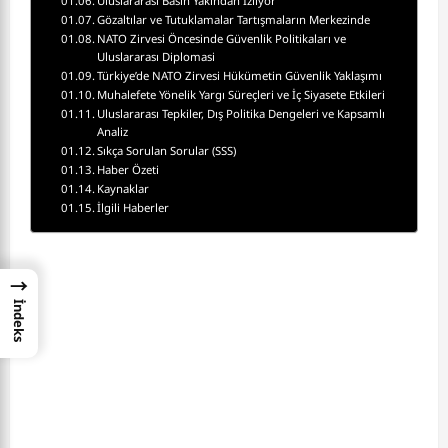
Uluslararası Basın Yakından İzliyor
Gözaltılar ve Tutuklamalar Tartışmaların Merkezinde
NATO Zirvesi Öncesinde Güvenlik Politikaları ve
Uluslararası Diplomasi
Türkiye’de NATO Zirvesi Hükümetin Güvenlik Yaklaşımı
Muhalefete Yönelik Yargı Süreçleri ve İç Siyasete Etkileri
Uluslararası Tepkiler, Dış Politika Dengeleri ve Kapsamlı
Analiz
Sıkça Sorulan Sorular (SSS)
Haber Özeti
Kaynaklar
İlgili Haberler
→
İndeks