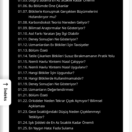
Doğru Sulama En Az Sıcaklık Kadar Önemli
Bu Bölümde Öne Çıkanlar
Bitkilerle Konuşmak Gerçekten Büyümelerini
Hızlandırıyor mu?
Karbondioksit Teorisi Nereden Geliyor?
Bilimsel Araştırmalar Ne Gösteriyor?
Asıl Farkı Yaratan Şey İlgi Olabilir
Deney Sonuçları Ne Gösteriyor?
Uzmanlardan Ev Bitkileri İçin Tavsiyeler
Bölüm Özeti
Tatile Çıkarken Bitkileri Susuz Bırakmamanın Pratik Yolu
Nemli Havlu Yöntemi Nasıl Çalışıyor?
Nemli Havlu Yöntemi Nasıl Uygulanır?
Hangi Bitkiler İçin Uygundur?
Hangi Bitkilerde Kullanılmamalıdır?
→
Deney Sonuçları Ne Gösteriyor?
Uzmanların Değerlendirmesi
İndeks
Bölüm Özeti
Orkideler Neden Tekrar Çiçek Açmıyor? Bilimsel
Açıklaması
Gece Sıcaklığındaki Düşüş Neden Çiçeklenmeyi
Tetikliyor?
Işık Şiddeti de En Az Sıcaklık Kadar Önemli
En Yaygın Hata: Fazla Sulama