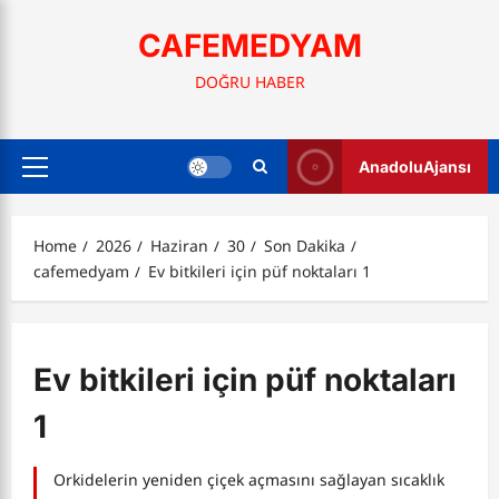
Skip
to
CAFEMEDYAM
content
DOĞRU HABER
AnadoluAjansı
Primary
Menu
Home
2026
Haziran
30
Son Dakika
cafemedyam
Ev bitkileri için püf noktaları 1
Ev bitkileri için püf noktaları
1
Orkidelerin yeniden çiçek açmasını sağlayan sıcaklık