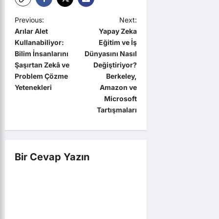
P
Previous:
Next:
Arılar Alet
Yapay Zeka
o
Kullanabiliyor:
Eğitim ve İş
s
Bilim İnsanlarını
Dünyasını Nasıl
t
Şaşırtan Zekâ ve
Değiştiriyor?
Problem Çözme
Berkeley,
n
Yetenekleri
Amazon ve
a
Microsoft
Tartışmaları
v
i
g
Bir Cevap Yazın
a
t
i
o
n