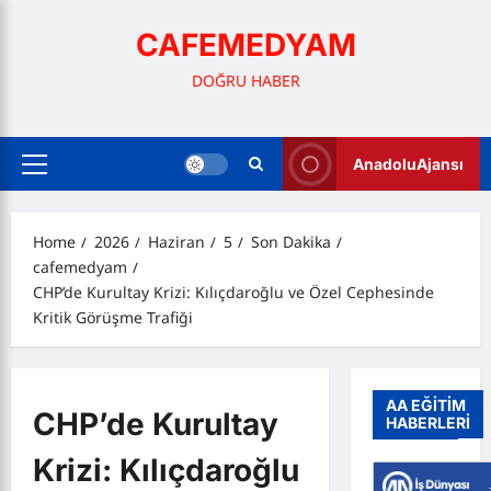
Skip
to
CAFEMEDYAM
content
DOĞRU HABER
AnadoluAjansı
Primary
Menu
Home
2026
Haziran
5
Son Dakika
cafemedyam
CHP’de Kurultay Krizi: Kılıçdaroğlu ve Özel Cephesinde
Kritik Görüşme Trafiği
AA EĞİTİM
CHP’de Kurultay
HABERLERİ
Krizi: Kılıçdaroğlu