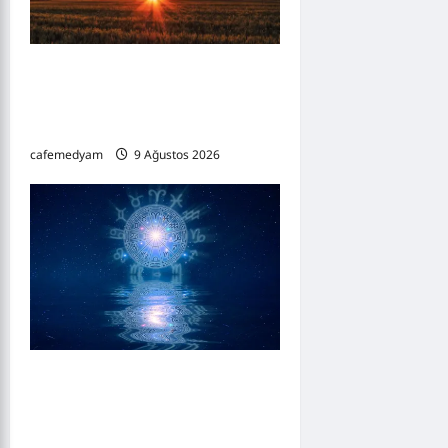
9-15 Ağustos 2026 Haftalık
Burç Yorumları: Aşk, Para ve
Kariyerde Yeni Dönem
cafemedyam
9 Ağustos 2026
0
9 Ağustos 2026 Günlük
Burç Yorumları: Merkür
Etkisiyle Aşk, Para ve