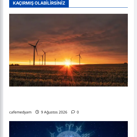
KAÇIRMIŞ OLABİLİRSİNİZ
9-15 Ağustos 2026 Haftalık Burç Yorumları:
Aşk, Para ve Kariyerde Yeni Dönem
cafemedyam
9 Ağustos 2026
0