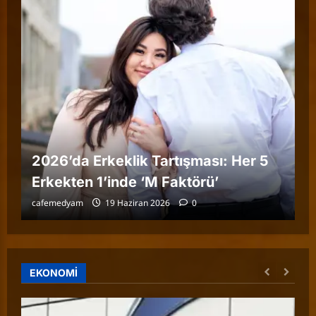
K
G
2026’da Erkeklik Tartışması: Her 5
M
Erkekten 1’inde ‘M Faktörü’
D
cafemedyam
19 Haziran 2026
0
ca
EKONOMİ