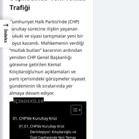
Trafiği
Cumhuriyet Halk Partisi’nde (CHP)
→
kurultay sürecine ilişkin yaşanan
İndeks
hukuki ve siyasi tartışmalar yeni bir
boyut kazandı. Mahkemenin verdiği
“mutlak butlan” kararının ardından
yeniden CHP Genel Başkanlığı
görevine getirilen Kemal
Kılıçdaroğlu’nun açıklamaları ve
parti içerisindeki görüşmeler siyaset
gündeminin ilk sıralarında yer
almaya devam ediyor.
İÇİNDEKİLER
CHP’de Kurultay Krizi
CHP’de Kurultay Krizi
Derinleşiyor: Kılıçdaroğlu ve
Özel Cephesinde Yeni Temas