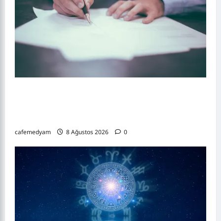
Hukuk Haberleri 5 : Kiracıyı Tahliye Etmek
İçin Ne Kadar Beklenir? Kira Gecikmesi, İhtar
ve Dava Süreci
cafemedyam
8 Ağustos 2026
0