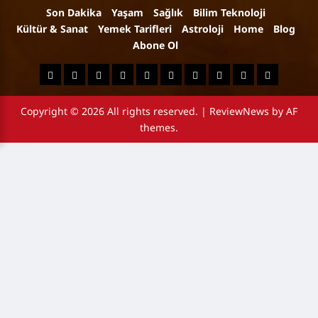
Son Dakika
Yaşam
Sağlık
Bilim Teknoloji
Kültür & Sanat
Yemek Tarifleri
Astroloji
Home
Blog
Abone Ol
Son
Yaşam
Sağlık
Bilim
Kültür
Yemek
Astroloji
Home
Blog
Abone
Dakika
Teknoloji
&
Tarifleri
Ol
Copyright © 2026 All rights reserved.
|
ReviewNews
by AF
Sanat
themes.