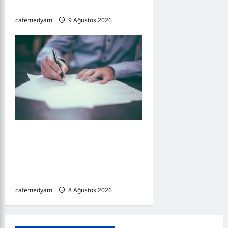
Kariyerde Yeni Gelişmeler
cafemedyam
9 Ağustos 2026
0
Hukuk Haberleri 5 : Kiracıyı
Tahliye Etmek İçin Ne Kadar
Beklenir? Kira Gecikmesi,
İhtar ve Dava Süreci
cafemedyam
8 Ağustos 2026
0