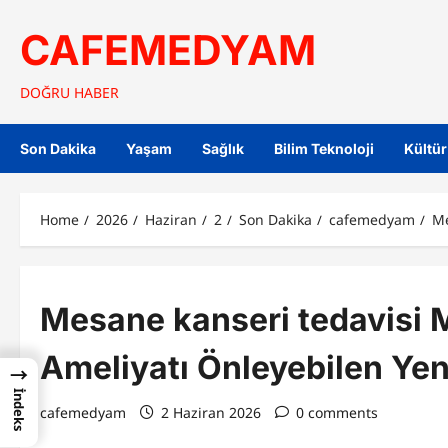
Skip
to
CAFEMEDYAM
content
DOĞRU HABER
Son Dakika
Yaşam
Sağlık
Bilim Teknoloji
Kültür
Home
2026
Haziran
2
Son Dakika
cafemedyam
Me
Mesane kanseri tedavisi 
Ameliyatı Önleyebilen Yen
→
İndeks
cafemedyam
2 Haziran 2026
0 comments