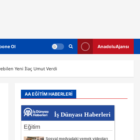
bone Ol
AnadoluAjansı
ebilen Yeni İlaç Umut Verdi
AA EĞİTİM HABERLERİ
İş Dünyası Haberleri