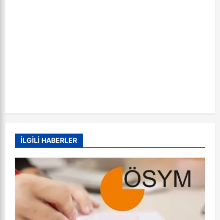
n
İLGİLİ HABERLER