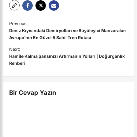
P
Previous:
o
Deniz Kıyısındaki Demiryolları ve Büyüleyici Manzaralar:
s
Avrupa’nın En Güzel 5 Sahil Tren Rotası
t
Next:
Hamile Kalma Şansınızı Artırmanın Yolları | Doğurganlık
n
Rehberi
a
v
i
Bir Cevap Yazın
g
a
t
i
o