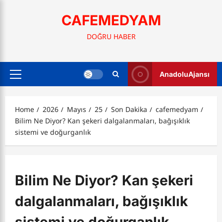
Skip
to
CAFEMEDYAM
content
DOĞRU HABER
AnadoluAjansı
Primary
Menu
Home
2026
Mayıs
25
Son Dakika
cafemedyam
Bilim Ne Diyor? Kan şekeri dalgalanmaları, bağışıklık
sistemi ve doğurganlık
Bilim Ne Diyor? Kan şekeri
dalgalanmaları, bağışıklık