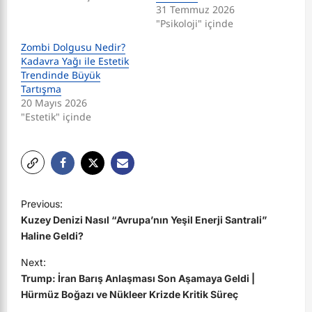
31 Temmuz 2026
"Psikoloji" içinde
Zombi Dolgusu Nedir?
Kadavra Yağı ile Estetik
Trendinde Büyük
Tartışma
20 Mayıs 2026
"Estetik" içinde
P
Previous:
o
Kuzey Denizi Nasıl “Avrupa’nın Yeşil Enerji Santrali”
s
Haline Geldi?
t
Next:
Trump: İran Barış Anlaşması Son Aşamaya Geldi |
n
Hürmüz Boğazı ve Nükleer Krizde Kritik Süreç
a