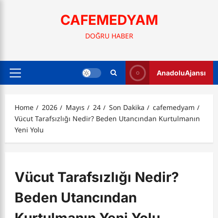
Skip
to
CAFEMEDYAM
content
DOĞRU HABER
AnadoluAjansı
Primary
Menu
Home
2026
Mayıs
24
Son Dakika
cafemedyam
Vücut Tarafsızlığı Nedir? Beden Utancından Kurtulmanın
Yeni Yolu
Vücut Tarafsızlığı Nedir?
Beden Utancından