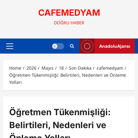
Skip
to
CAFEMEDYAM
content
DOĞRU HABER
AnadoluAjansı
Primary
Menu
Home
2026
Mayıs
18
Son Dakika
cafemedyam
Öğretmen Tükenmişliği: Belirtileri, Nedenleri ve Önleme
Yolları
Öğretmen Tükenmişliği:
Belirtileri, Nedenleri ve