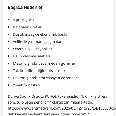
Başlıca Nedenler
Aşırı iş yükü
Kalabalık sınıflar
Düşük maaş ve ekonomik baskı
Velilerle yaşanan çatışmalar
Yetersiz okul kaynakları
Uzun çalışma saatleri
Mesai dışında devam eden görevler
Takdir edilmediğini hissetmek
Davranış problemi yaşayan öğrenciler
Yönetim baskısı
Dünya Sağlık Örgütü (WHO), tükenmişliği “kronik iş stresi
sonucu oluşan sendrom” olarak tanımlamaktadır.
https://www.cafemedyam.com/2026/05/12/15/25/54/190650/so
dakika/cafemedyam/terapiye-ihtiyacim-var-mi/