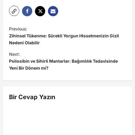
P
Previous:
o
Zihinsel Tükenme: Sürekli Yorgun Hissetmenizin Gizli
s
Nedeni Olabilir
t
Next:
Psilosibin ve Sihirli Mantarlar: Bağımlılık Tedavisinde
n
Yeni Bir Dönem mi?
a
v
i
Bir Cevap Yazın
g
a
t
i