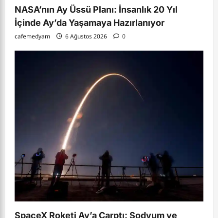
NASA’nın Ay Üssü Planı: İnsanlık 20 Yıl
İçinde Ay’da Yaşamaya Hazırlanıyor
cafemedyam
6 Ağustos 2026
0
SpaceX Roketi Ay’a Çarptı: Sodyum ve