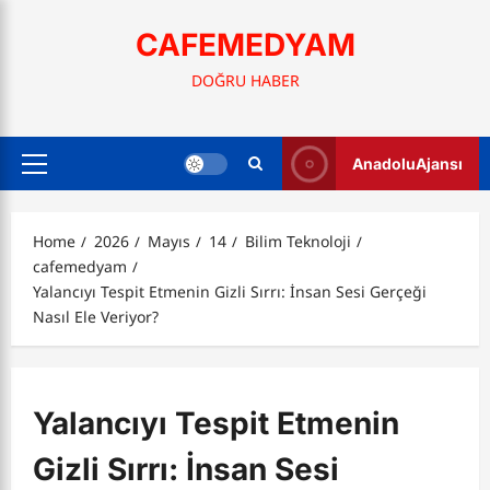
Skip
to
CAFEMEDYAM
content
DOĞRU HABER
AnadoluAjansı
Primary
Menu
Home
2026
Mayıs
14
Bilim Teknoloji
cafemedyam
Yalancıyı Tespit Etmenin Gizli Sırrı: İnsan Sesi Gerçeği
Nasıl Ele Veriyor?
Yalancıyı Tespit Etmenin
Gizli Sırrı: İnsan Sesi