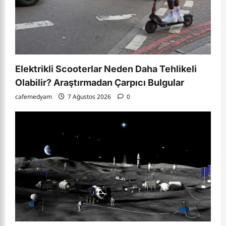
Elektrikli Scooterlar Neden Daha Tehlikeli
Olabilir? Araştırmadan Çarpıcı Bulgular
cafemedyam
7 Ağustos 2026
0