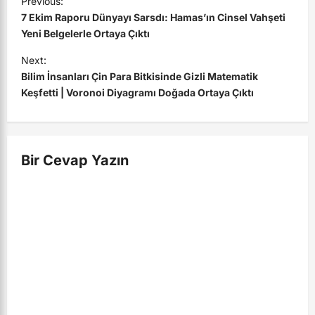
Previous:
o
7 Ekim Raporu Dünyayı Sarsdı: Hamas’ın Cinsel Vahşeti
s
Yeni Belgelerle Ortaya Çıktı
t
Next:
Bilim İnsanları Çin Para Bitkisinde Gizli Matematik
n
Keşfetti | Voronoi Diyagramı Doğada Ortaya Çıktı
a
v
i
Bir Cevap Yazın
g
a
t
i
o
n