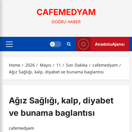
Skip
to
CAFEMEDYAM
content
DOĞRU HABER
AnadoluAjansı
Primary
Menu
Home
2026
Mayıs
11
Son Dakika
cafemedyam
Ağız Sağlığı, kalp, diyabet ve bunama baglantısı
Ağız Sağlığı, kalp, diyabet
ve bunama baglantısı
cafemedyam