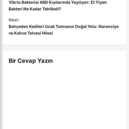
o
Vibrio Bakterisi ABD Kıyılarında Yayılıyor: Et Yiyen
s
Bakteri Ne Kadar Tehlikeli?
t
Next:
Bahçeden Kedileri Uzak Tutmanın Doğal Yolu: Narenciye
n
ve Kahve Telvesi Hilesi
a
v
i
Bir Cevap Yazın
g
a
t
i
o
n