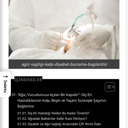
agiz-sagligi-kalp-diyabet-bunama-baglantisi
→
İÇİNDEKİLER
İndeks
“Ağız, Vücudunuza Açılan Bir Kapıdır”: Diş Eti
Hastalıklarının Kalp, Beyin ve Yaşam Süresiyle Şaşırtıcı
Bağlantısı
Diş Eti Hastalığı Neden Bu Kadar Önemli?
Ağızdaki Bakteriler Kalbi Nasıl Etkiliyor?
Diyabet ve Ağız Sağlığı Arasındaki Çift Yönlü İlişki