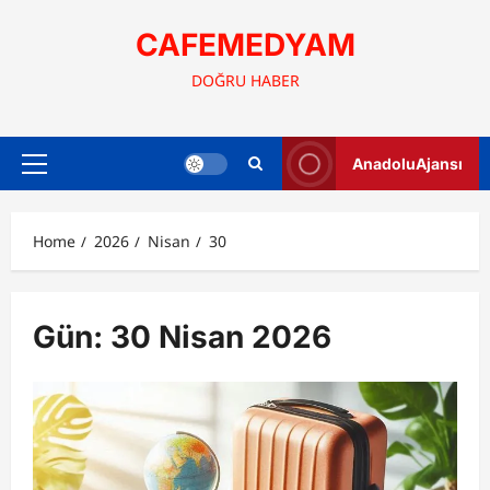
Skip
to
CAFEMEDYAM
content
DOĞRU HABER
AnadoluAjansı
Primary
Menu
Home
2026
Nisan
30
Gün:
30 Nisan 2026