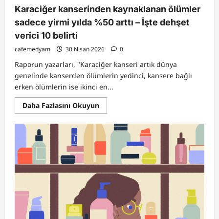
Karaciğer kanserinden kaynaklanan ölümler
sadece yirmi yılda %50 arttı – İşte dehşet
verici 10 belirti
cafemedyam
30 Nisan 2026
0
Raporun yazarları, "Karaciğer kanseri artık dünya
genelinde kanserden ölümlerin yedinci, kansere bağlı
erken ölümlerin ise ikinci en...
Read
Daha Fazlasını Okuyun
more
about
Karaciğer
kanserinden
kaynaklanan
ölümler
sadece
yirmi
yılda
%50
arttı
–
İşte
dehşet
verici
10