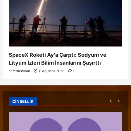
SpaceX Roketi Ay’a Çarptı: Sodyum ve
Lityum İzleri Bilim İnsanlarını Şaşırttı
cafemedyam
6 Ağustos 2026
0
CİNSELLİK