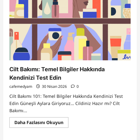
belirti
Cilt Bakımı: Temel Bilgiler Hakkında
Kendinizi Test Edin
cafemedyam
30 Nisan 2026
0
Cilt Bakımı 101: Temel Bilgiler Hakkında Kendinizi Test
Edin Güneşli Aylara Giriyoruz… Cildiniz Hazır mı? Cilt
Bakımı...
Read
Daha Fazlasını Okuyun
more
about
Cilt
Bakımı: