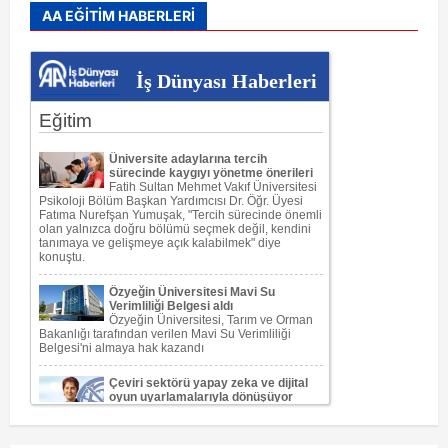
Temel
AA EĞİTİM HABERLERİ
Bilgiler
Hakkında
Kendinizi
Test
İş Dünyası Haberleri
Edin