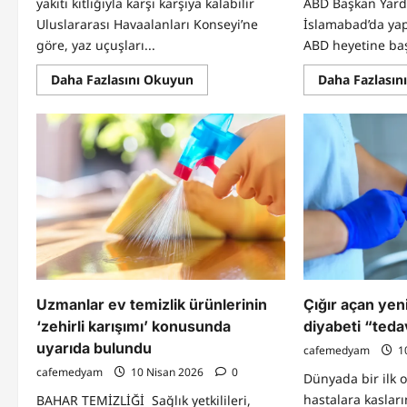
yakıtı kıtlığıyla karşı karşıya kalabilir
ABD Başkan Yard
Uluslararası Havaalanları Konseyi’ne
İslamabad’da ya
göre, yaz uçuşları...
ABD heyetine baş
Read
Daha Fazlasını Okuyun
Daha Fazlasın
more
about
Avrupa
havaalanları
jet
yakıtı
kıtlığıyla
karşı
karşıya
Uzmanlar ev temizlik ürünlerinin
Çığır açan yeni
‘zehirli karışımı’ konusunda
diyabeti “tedav
uyarıda bulundu
cafemedyam
1
cafemedyam
10 Nisan 2026
0
Dünyada bir ilk o
hastalara kaslar
BAHAR TEMİZLİĞİ Sağlık yetkilileri,