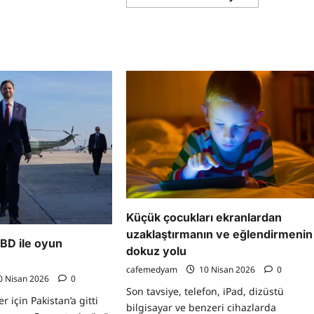
more
Fıstık
about
ve
Tatlı
siyah
ve
frenk
tuzlu
üzümlü
çikolatalı
parmak
kurabiye
izi
tarifi
kurabiyesi
tarifi
Küçük çocukları ekranlardan
uzaklaştırmanın ve eğlendirmenin
ABD ile oyun
dokuz yolu
cafemedyam
10 Nisan 2026
0
0 Nisan 2026
0
Son tavsiye, telefon, iPad, dizüstü
 için Pakistan’a gitti
bilgisayar ve benzeri cihazlarda