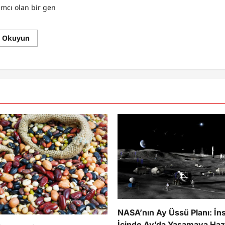
mcı olan bir gen
Read
ı Okuyun
more
about
Çığır
açan
yeni
bir
aşı,
yakında
tip
1
diyabeti
“tedavi
edebilir”
NASA’nın Ay Üssü Planı: İns
İçinde Ay’da Yaşamaya Hazı