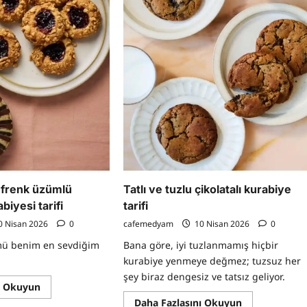
h frenk üzümlü
Tatlı ve tuzlu çikolatalı kurabiye
biyesi tarifi
tarifi
0 Nisan 2026
0
cafemedyam
10 Nisan 2026
0
mü benim en sevdiğim
Bana göre, iyi tuzlanmamış hiçbir
kurabiye yenmeye değmez; tuzsuz her
şey biraz dengesiz ve tatsız geliyor.
Read
ı Okuyun
more
Read
Daha Fazlasını Okuyun
about