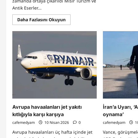
zamanda ortaya çıkarıldı Mısır Turizm ve
Antik Eserler...
Read
Daha Fazlasını Okuyun
more
about
Mısır
çölünde
Hristiyanlığın
doğuşundan
kalma
antik
bir
manastır
gün
yüzüne
çıkarıldı
Avrupa havaalanları jet yakıtı
İran’a Uyarı, ‘
kıtlığıyla karşı karşıya
oynama’
cafemedyam
10 Nisan 2026
0
cafemedyam
1
Avrupa havaalanları üç hafta içinde jet
Vance, görüşmeler