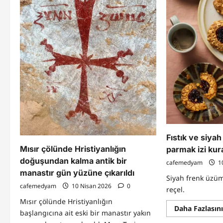
Fıstık ve siya
Mısır çölünde Hristiyanlığın
parmak izi kura
doğuşundan kalma antik bir
cafemedyam
1
manastır gün yüzüne çıkarıldı
Siyah frenk üzü
cafemedyam
10 Nisan 2026
0
reçel.
Mısır çölünde Hristiyanlığın
Daha Fazlasın
başlangıcına ait eski bir manastır yakın