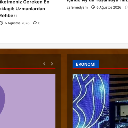
üketmeniz Gereken En
cafemedyam
6 Ağustos 2026
Baklagil: Uzmanlardan
Rehberi
6 Ağustos 2026
0
EKONOMİ