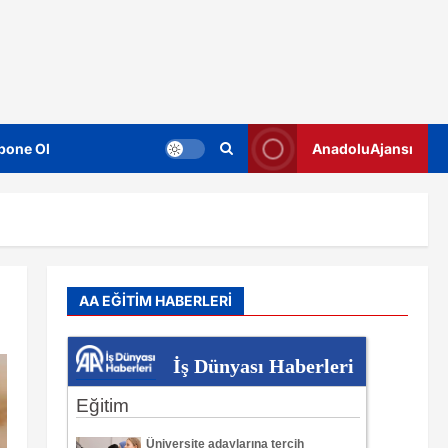
bone Ol
AnadoluAjansı
AA EĞİTİM HABERLERİ
İş Dünyası Haberleri