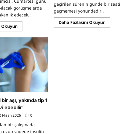
ımcısı, Cumartesi günü
geçirilen sürenin günde bir saati
pılacak görüşmelerde
geçmemesi yönündedir .
kanlık edecek...
Read
Daha Fazlasını Okuyun
Read
ı Okuyun
more
more
about
about
Küçük
İran’a
çocukları
Uyarı,
ekranlardan
‘ABD
uzaklaştırma
ile
ve
oyun
eğlendirmeni
oynama’
dokuz
yolu
 bir aşı, yakında tip 1
i edebilir”
0 Nisan 2026
0
lan bir çalışmada,
ın uzun vadede insülin