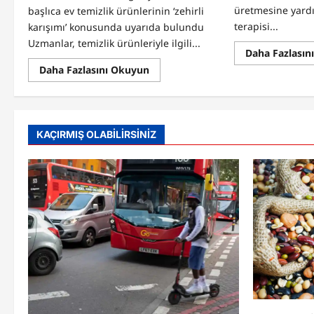
üretmesine yardı
başlıca ev temizlik ürünlerinin ‘zehirli
terapisi...
karışımı’ konusunda uyarıda bulundu
Uzmanlar, temizlik ürünleriyle ilgili...
Daha Fazlasın
Read
Daha Fazlasını Okuyun
more
about
Uzmanlar
ev
temizlik
ürünlerinin
KAÇIRMIŞ OLABİLİRSİNİZ
‘zehirli
karışımı’
konusunda
uyarıda
bulundu