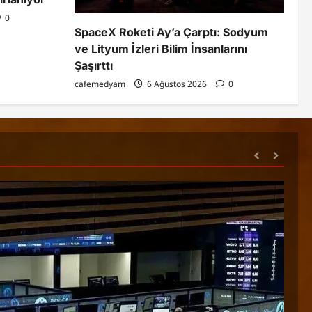
0
SpaceX Roketi Ay’a Çarptı: Sodyum
ve Lityum İzleri Bilim İnsanlarını
Şaşırttı
cafemedyam
6 Ağustos 2026
0