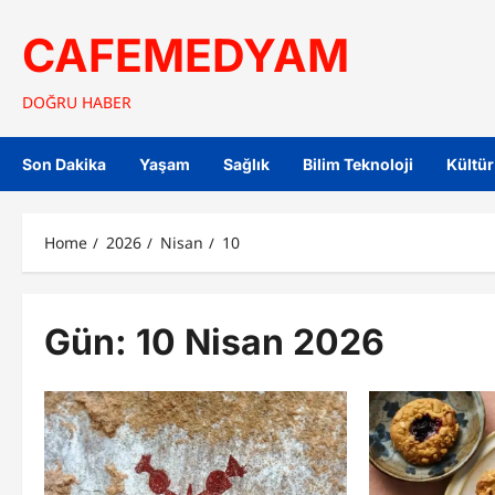
Skip
to
CAFEMEDYAM
content
DOĞRU HABER
Son Dakika
Yaşam
Sağlık
Bilim Teknoloji
Kültür
Home
2026
Nisan
10
Gün:
10 Nisan 2026