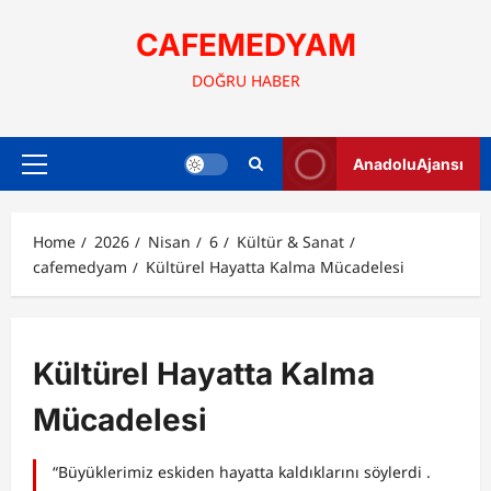
Skip
to
CAFEMEDYAM
content
DOĞRU HABER
AnadoluAjansı
Primary
Menu
Home
2026
Nisan
6
Kültür & Sanat
cafemedyam
Kültürel Hayatta Kalma Mücadelesi
Kültürel Hayatta Kalma
Mücadelesi
“Büyüklerimiz eskiden hayatta kaldıklarını söylerdi .