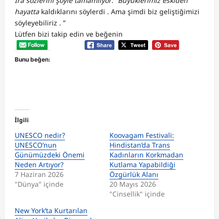
Ira sözlerini şöyle tamamlıyor: “Büyüklerimiz eskiden
hayatta
kaldıklarını söylerdi . Ama şimdi biz geliştiğimizi
söyleyebiliriz
.
”
Lütfen bizi takip edin ve beğenin
Bunu beğen:
İlgili
UNESCO nedir?
Koovagam Festivali:
UNESCO’nun
Hindistan’da Trans
Günümüzdeki Önemi
Kadınların Korkmadan
Neden Artıyor?
Kutlama Yapabildiği
7 Haziran 2026
Özgürlük Alanı
"Dünya" içinde
20 Mayıs 2026
"Cinsellik" içinde
New York’ta Kurtarılan