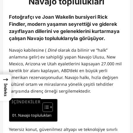
Navajo toplulukları
Fotoğrafçı ve Joan Wakelin bursiyeri Rick
Findler, modern yaşamın seyrettiği ve giderek
zayıflayan dillerini ve geleneklerini kurtarmaya
çalışan Navajo topluluklarıyla görüşüyor.
Navajo kabilesine (
Diné
olarak da bilinir ve “halk”
anlamına gelir) ev sahipliği yapan Navajo Ulusu, New
Mexico, Arizona ve Utah eyaletlerini kapsayan 27.000 mil
karelik bir alanı kaplayan, ABD’deki en büyük yerli
Amerikan rezervasyonudur. Navajo halkı, hızla değişen
→
kültürel ortam ve miraslarına yönelik çeşitli tehditler
İndeks
karşısında direnç örneği sergilemektedir.
İÇİNDEKİLER
Navajo toplulukları
Yetersiz konut, güvenilmez altyapı ve teknolojiye sınırlı