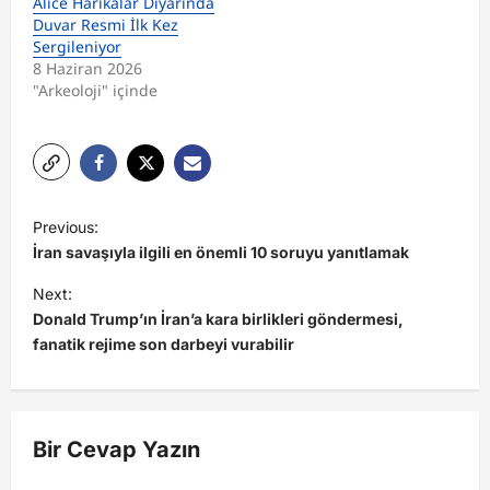
Alice Harikalar Diyarında
Duvar Resmi İlk Kez
Sergileniyor
8 Haziran 2026
"Arkeoloji" içinde
P
Previous:
o
İran savaşıyla ilgili en önemli 10 soruyu yanıtlamak
s
Next:
t
Donald Trump’ın İran’a kara birlikleri göndermesi,
fanatik rejime son darbeyi vurabilir
n
a
v
Bir Cevap Yazın
i
g