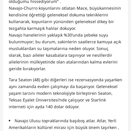
olduğumu hissediyorum” .
Navajo-Churro koyunlarını otlatan Mace, büyükannesinin
kendisine öğrettiği geleneksel dokuma tekniklerini
kullanarak, koyunların yününden geleneksel dikey bir
tezgahta karmaşık halılar dokuyor.
Navajo hanelerinin yaklaşık %30’unda şebeke suyu
bulunmuyor; bu durum, sakinlerin saatlerce kamuya açık
musluklardan su taşımalarına neden oluyor. Sonuç
olarak, bazı aileler kasabalara taşınıyor ve nesillerdir
ailelerinin mülkiyetinde olan atalarından kalma evlerini
geride bırakıyorlar.
Tara Seaton (48) gibi diğerleri ise rezervasyonda yaşarken
aynı zamanda evden çalışmayı da başarıyor. Geleneksel
yaşam tarzını modern teknolojiyle birleştiren Seaton,
Teksas Eyalet Üniversitesi’nde çalışıyor ve Starlink
interneti için ayda 140 dolar ödüyor.
Navajo Ulusu topraklarında başıboş atlar. Atlar,
Yerli
Amerikalıların
kültürel mirası için büyük önem taşırken ,