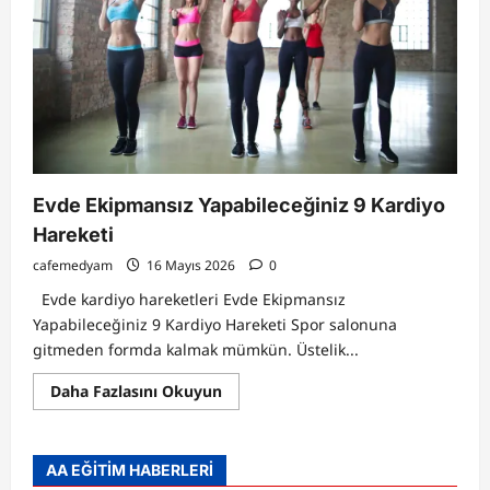
Evde Ekipmansız Yapabileceğiniz 9 Kardiyo
Hareketi
cafemedyam
16 Mayıs 2026
0
Evde kardiyo hareketleri Evde Ekipmansız
Yapabileceğiniz 9 Kardiyo Hareketi Spor salonuna
gitmeden formda kalmak mümkün. Üstelik...
Read
Daha Fazlasını Okuyun
more
about
Evde
Ekipmansız
Yapabileceğiniz
AA EĞİTİM HABERLERİ
9