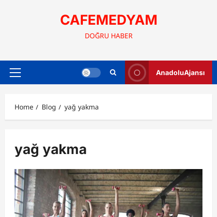
Skip
to
CAFEMEDYAM
content
DOĞRU HABER
AnadoluAjansı
Primary
Menu
Home
Blog
yağ yakma
yağ yakma