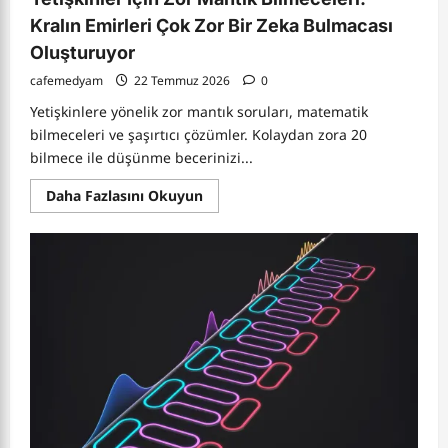
Kralın Emirleri Çok Zor Bir Zeka Bulmacası
Oluşturuyor
cafemedyam
22 Temmuz 2026
0
Yetişkinlere yönelik zor mantık soruları, matematik
bilmeceleri ve şaşırtıcı çözümler. Kolaydan zora 20
bilmece ile düşünme becerinizi...
Read
Daha Fazlasını Okuyun
more
about
Yetişkinler
İçin
Zor
Mantık
Bilmeceleri:
Kralın
Emirleri
Çok
Zor
Bir
Zeka
Bulmacası
Oluşturuyor