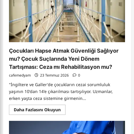
Milisler
ve
Egemenlik
Krizi
Çocukları Hapse Atmak Güvenliği Sağlıyor
mu? Çocuk Suçlarında Yeni Dönem
Tartışması: Ceza mı Rehabilitasyon mu?
cafemedyam
23 Temmuz 2026
0
"İngiltere ve Galler'de çocukların cezai sorumluluk
yaşının 10'dan 14'e çıkarılması tartışılıyor. Uzmanlar,
erken yaşta ceza sistemine girmenin...
Read
Daha Fazlasını Okuyun
more
about
Çocukları
Hapse
Atmak