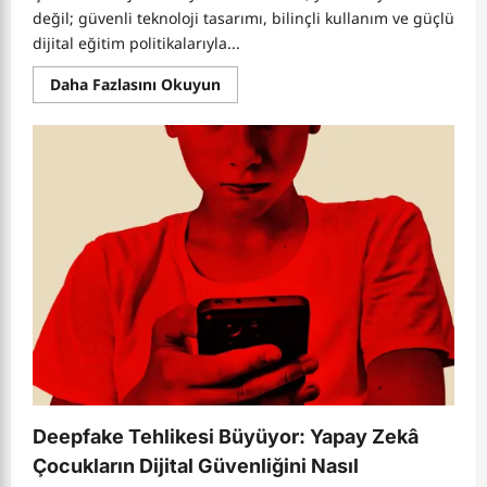
değil; güvenli teknoloji tasarımı, bilinçli kullanım ve güçlü
dijital eğitim politikalarıyla...
Read
Daha Fazlasını Okuyun
more
about
Fransa’dan
Tarihi
Sosyal
Medya
Kararı:
15
Yaş
Altına
Yasak
Avrupa’da
Yeni
Dönem
Başlattı
Deepfake Tehlikesi Büyüyor: Yapay Zekâ
Çocukların Dijital Güvenliğini Nasıl