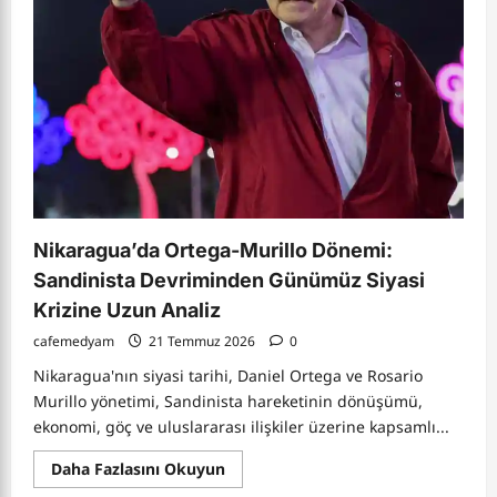
Yaşam
İhtimali
ve
Uzaylı
Temas
Protokolleri
Nikaragua’da Ortega-Murillo Dönemi:
Sandinista Devriminden Günümüz Siyasi
Krizine Uzun Analiz
cafemedyam
21 Temmuz 2026
0
Nikaragua'nın siyasi tarihi, Daniel Ortega ve Rosario
Murillo yönetimi, Sandinista hareketinin dönüşümü,
ekonomi, göç ve uluslararası ilişkiler üzerine kapsamlı...
Read
Daha Fazlasını Okuyun
more