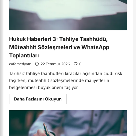
Değiştirebilir
Hukuk Haberleri 3: Tahliye Taahhüdü,
Müteahhit Sözleşmeleri ve WhatsApp
Toplantıları
cafemedyam
22 Temmuz 2026
0
Tarihsiz tahliye taahhütleri kiracılar açısından ciddi risk
taşırken, müteahhit sözleşmelerinde maliyetlerin
belgelenmesi büyük önem taşıyor.
Read
Daha Fazlasını Okuyun
more
about
Hukuk
Haberleri
3:
Tahliye
Taahhüdü,
Müteahhit