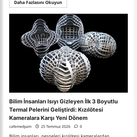
Read
Daha Fazlasını Okuyun
more
about
Ölümle
Yüzleşmek:
Son
Dönem
Bakımı,
Sağlık
Tercihleri
ve
Ailelerin
Zor
Kararları
Bilim İnsanları Isıyı Gizleyen İlk 3 Boyutlu
Termal Pelerini Geliştirdi: Kızılötesi
Kameralara Karşı Yeni Dönem
cafemedyam
25 Temmuz 2026
0
Bilim insanları, nesneleri kızılötesi kameralardan