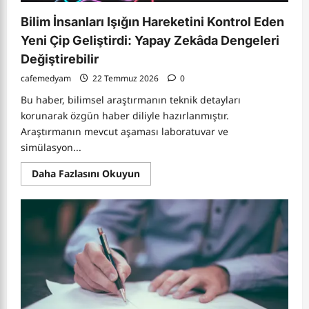
Bilim İnsanları Işığın Hareketini Kontrol Eden
Yeni Çip Geliştirdi: Yapay Zekâda Dengeleri
Değiştirebilir
cafemedyam
22 Temmuz 2026
0
Bu haber, bilimsel araştırmanın teknik detayları
korunarak özgün haber diliyle hazırlanmıştır.
Araştırmanın mevcut aşaması laboratuvar ve
simülasyon...
Read
Daha Fazlasını Okuyun
more
about
Bilim
İnsanları
Işığın
Hareketini
Kontrol
Eden
Yeni
Çip
Geliştirdi:
Yapay
Zekâda
Dengeleri