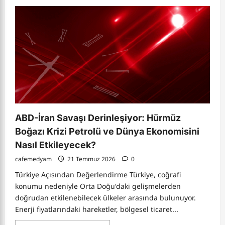
about
Nikaragua’da
Ortega-
Murillo
Dönemi:
Sandinista
Devriminden
Günümüz
Siyasi
Krizine
Uzun
Analiz
ABD-İran Savaşı Derinleşiyor: Hürmüz
Boğazı Krizi Petrolü ve Dünya Ekonomisini
Nasıl Etkileyecek?
cafemedyam
21 Temmuz 2026
0
Türkiye Açısından Değerlendirme Türkiye, coğrafi
konumu nedeniyle Orta Doğu'daki gelişmelerden
doğrudan etkilenebilecek ülkeler arasında bulunuyor.
Enerji fiyatlarındaki hareketler, bölgesel ticaret...