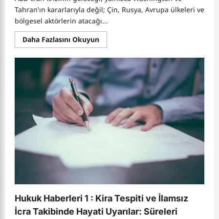
Tahran'ın kararlarıyla değil; Çin, Rusya, Avrupa ülkeleri ve
bölgesel aktörlerin atacağı...
Read
Daha Fazlasını Okuyun
more
about
Trump,
neden
popüler
olmayan
İran
savaşını
yeniden
başlatarak
ara
seçimlerde
felaket
riskini
göze
alıyor?
Hukuk Haberleri 1 : Kira Tespiti ve İlamsız
İcra Takibinde Hayati Uyarılar: Süreleri