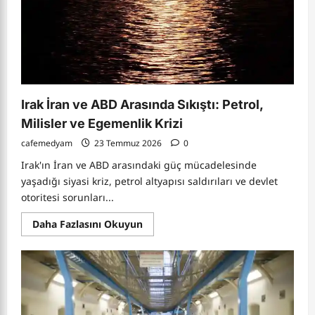
Irak İran ve ABD Arasında Sıkıştı: Petrol,
Milisler ve Egemenlik Krizi
cafemedyam
23 Temmuz 2026
0
Irak'ın İran ve ABD arasındaki güç mücadelesinde
yaşadığı siyasi kriz, petrol altyapısı saldırıları ve devlet
otoritesi sorunları...
Read
Daha Fazlasını Okuyun
more
about
Irak
İran
ve
ABD
Arasında
Sıkıştı:
Petrol,