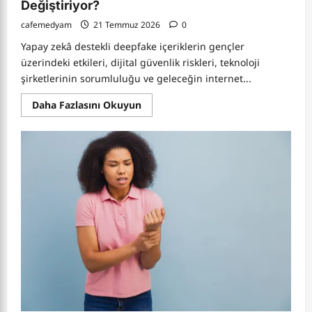
Değiştiriyor?
cafemedyam
21 Temmuz 2026
0
Yapay zekâ destekli deepfake içeriklerin gençler
üzerindeki etkileri, dijital güvenlik riskleri, teknoloji
şirketlerinin sorumluluğu ve geleceğin internet...
Read
Daha Fazlasını Okuyun
more
about
Deepfake
Tehlikesi
Büyüyor:
Yapay
Zekâ
Çocukların
Dijital
Güvenliğini
Nasıl
Değiştiriyor?