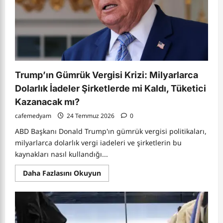
Büyütüyor?
Trump’ın Gümrük Vergisi Krizi: Milyarlarca
Dolarlık İadeler Şirketlerde mi Kaldı, Tüketici
Kazanacak mı?
cafemedyam
24 Temmuz 2026
0
ABD Başkanı Donald Trump'ın gümrük vergisi politikaları,
milyarlarca dolarlık vergi iadeleri ve şirketlerin bu
kaynakları nasıl kullandığı...
Read
Daha Fazlasını Okuyun
more
about
Trump’ın
Gümrük
Vergisi
Krizi:
Milyarlarca