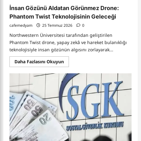
İnsan Gözünü Aldatan Görünmez Drone:
Phantom Twist Teknolojisinin Geleceği
cafemedyam
25 Temmuz 2026
0
Northwestern Üniversitesi tarafından geliştirilen
Phantom Twist drone, yapay zekâ ve hareket bulanıklığı
teknolojisiyle insan gözünün algısını zorlayarak...
Read
Daha Fazlasını Okuyun
more
about
İnsan
Gözünü
Aldatan
Görünmez
Drone:
Phantom
Twist
Teknolojisinin
Geleceği