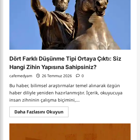
Dört Farklı Düşünme Tipi Ortaya Çıktı: Siz
Hangi Zihin Yapısına Sahipsiniz?
cafemedyam
26 Temmuz 2026
0
Bu haber, bilimsel araştırmalar temel alınarak özgün
haber diliyle yeniden hazırlanmıştır. İçerik, okuyucuya
insan zihninin çalışma biçimini,...
Read
Daha Fazlasını Okuyun
more
about
Dört
Farklı
Düşünme
Tipi