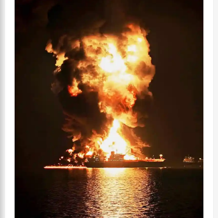
CHP
Tartışmalarına
Yanıt:
Halkın
Sorunlarıyla
İlgilenen
Herkesle
Yürüyeceğiz