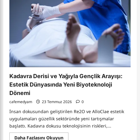
Güvenliği
Sağlıyor
mu?
Çocuk
Suçlarında
Yeni
Dönem
Tartışması:
Ceza
mı
Rehabilitasyon
mu?
Kadavra Derisi ve Yağıyla Gençlik Arayışı:
Estetik Dünyasında Yeni Biyoteknoloji
Dönemi
cafemedyam
23 Temmuz 2026
0
İnsan dokusundan geliştirilen Re2O ve AlloClae estetik
uygulamaları güzellik sektöründe yeni tartışmalar
başlattı. Kadavra dokusu teknolojisinin riskleri,...
Read
Daha Fazlasını Okuyun