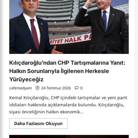
İkinci
El
Moda
Kılıçdaroğlu’ndan CHP Tartışmalarına Yanıt:
Halkın Sorunlarıyla İlgilenen Herkesle
Yürüyeceğiz
cafemedyam
24 Temmuz 2026
0
Kemal Kılıçdaroğlu, CHP içindeki tartışmalar ve yeni parti
iddiaları hakkında açıklamalarda bulundu. Kılıçdaroğlu,
siyasi önceliğinin halkın ekonomik...
Read
Daha Fazlasını Okuyun
more
about
Kılıçdaroğlu’ndan