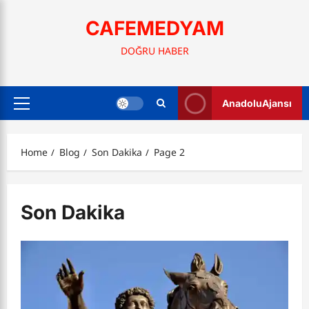
Skip
to
CAFEMEDYAM
content
DOĞRU HABER
AnadoluAjansı
Primary
Menu
Home
Blog
Son Dakika
Page 2
Son Dakika