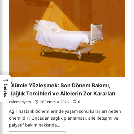
Ortaya
Çıktı:
Siz
Hangi
Zihin
Yapısına
Sahipsiniz?
→
Ölümle Yüzleşmek: Son Dönem Bakımı,
İndeks
Sağlık Tercihleri ve Ailelerin Zor Kararları
cafemedyam
26 Temmuz 2026
0
Ağır hastalık dönemlerinde yaşam sonu kararları neden
önemlidir? Önceden sağlık planlaması, aile iletişimi ve
palyatif bakım hakkında...