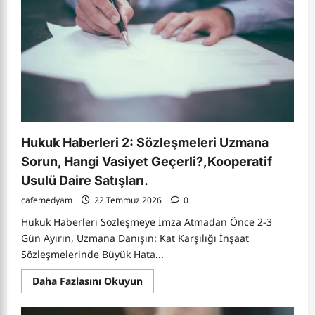
Sözleşmeleri
ve
WhatsApp
Toplantıları
Hukuk Haberleri 2: Sözleşmeleri Uzmana
Sorun, Hangi Vasiyet Geçerli?,Kooperatif
Usulü Daire Satışları.
cafemedyam
22 Temmuz 2026
0
Hukuk Haberleri Sözleşmeye İmza Atmadan Önce 2-3
Gün Ayırın, Uzmana Danışın: Kat Karşılığı İnşaat
Sözleşmelerinde Büyük Hata...
Read
Daha Fazlasını Okuyun
more
about
Hukuk