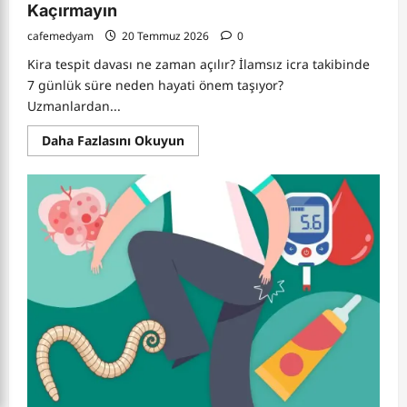
Kaçırmayın
cafemedyam
20 Temmuz 2026
0
Kira tespit davası ne zaman açılır? İlamsız icra takibinde
7 günlük süre neden hayati önem taşıyor?
Uzmanlardan...
Read
Daha Fazlasını Okuyun
more
about
Hukuk
Haberleri
1
:
Kira
Tespiti
ve
İlamsız
İcra
Takibinde
Hayati
Uyarılar:
Süreleri
Kaçırmayın