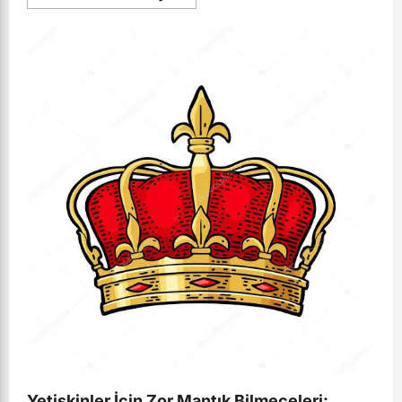
more
about
Kadavra
Derisi
ve
Yağıyla
Gençlik
Arayışı:
Estetik
Dünyasında
Yeni
Biyoteknoloji
Dönemi
Yetişkinler İçin Zor Mantık Bilmeceleri: