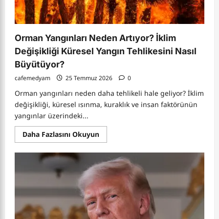
Orman Yangınları Neden Artıyor? İklim
Değişikliği Küresel Yangın Tehlikesini Nasıl
Büyütüyor?
cafemedyam
25 Temmuz 2026
0
Orman yangınları neden daha tehlikeli hale geliyor? İklim
değişikliği, küresel ısınma, kuraklık ve insan faktörünün
yangınlar üzerindeki...
Read
Daha Fazlasını Okuyun
more
about
Orman
Yangınları
Neden
Artıyor?
İklim
Değişikliği
Küresel
Yangın
Tehlikesini
Nasıl