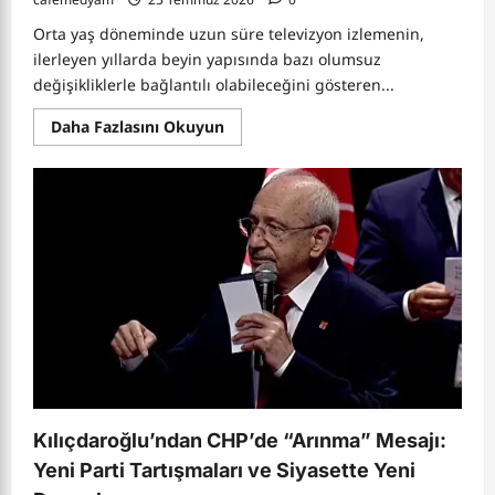
Orta yaş döneminde uzun süre televizyon izlemenin,
ilerleyen yıllarda beyin yapısında bazı olumsuz
değişikliklerle bağlantılı olabileceğini gösteren...
Read
Daha Fazlasını Okuyun
more
about
Orta
Yaşta
Fazla
Televizyon
İzlemek
Beyni
Etkileyebilir:
Uzun
Süreli
Araştırmadan
Dikkat
Çeken
Bulgular
Kılıçdaroğlu’ndan CHP’de “Arınma” Mesajı:
Yeni Parti Tartışmaları ve Siyasette Yeni