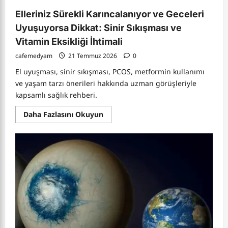
Elleriniz Sürekli Karıncalanıyor ve Geceleri
Uyuşuyorsa Dikkat: Sinir Sıkışması ve
Vitamin Eksikliği İhtimali
cafemedyam
21 Temmuz 2026
0
El uyuşması, sinir sıkışması, PCOS, metformin kullanımı
ve yaşam tarzı önerileri hakkında uzman görüşleriyle
kapsamlı sağlık rehberi.
Read
Daha Fazlasını Okuyun
more
about
Elleriniz
Sürekli
Karıncalanıyor
ve
Geceleri
Uyuşuyorsa
Dikkat:
Sinir
Sıkışması
ve
Vitamin
Eksikliği
İhtimali