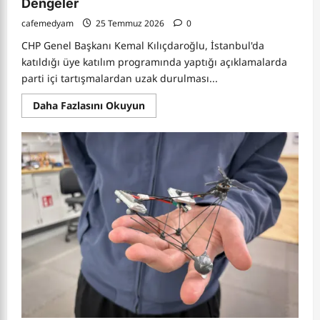
Dengeler
cafemedyam
25 Temmuz 2026
0
CHP Genel Başkanı Kemal Kılıçdaroğlu, İstanbul'da
katıldığı üye katılım programında yaptığı açıklamalarda
parti içi tartışmalardan uzak durulması...
Read
Daha Fazlasını Okuyun
more
about
Kılıçdaroğlu’ndan
CHP’de
“Arınma”
Mesajı:
Yeni
Parti
Tartışmaları
ve
Siyasette
Yeni
Dengeler