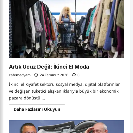
Dolarlık
İadeler
Şirketlerde
mi
Kaldı,
Tüketici
Kazanacak
mı?
Artık Ucuz Değil: İkinci El Moda
cafemedyam
24 Temmuz 2026
0
İkinci el kıyafet sektörü sosyal medya, dijital platformlar
ve değişen tüketici alışkanlıklarıyla büyük bir ekonomik
pazara dönüştü....
Read
Daha Fazlasını Okuyun
more
about
Artık
Ucuz
Değil: