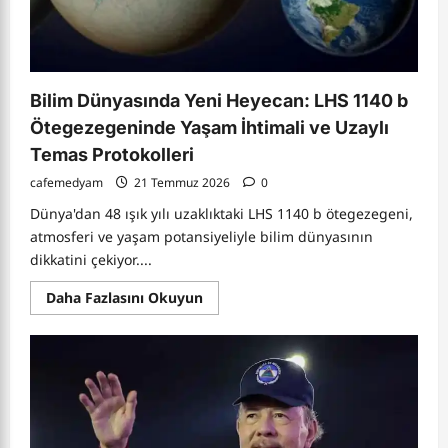
Bilim Dünyasında Yeni Heyecan: LHS 1140 b
Ötegezegeninde Yaşam İhtimali ve Uzaylı
Temas Protokolleri
cafemedyam
21 Temmuz 2026
0
Dünya'dan 48 ışık yılı uzaklıktaki LHS 1140 b ötegezegeni,
atmosferi ve yaşam potansiyeliyle bilim dünyasının
dikkatini çekiyor....
Read
Daha Fazlasını Okuyun
more
about
Bilim
Dünyasında
Yeni
Heyecan:
LHS
1140
b
Ötegezegeninde