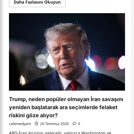
Read
Daha Fazlasını Okuyun
more
about
ABD-
İran
Savaşı
Derinleşiyor:
Hürmüz
Boğazı
Krizi
Petrolü
ve
Dünya
Ekonomisini
Nasıl
Etkileyecek?
Trump, neden popüler olmayan İran savaşını
yeniden başlatarak ara seçimlerde felaket
riskini göze alıyor?
cafemedyam
20 Temmuz 2026
0
ABD-İran krizinin geleceği, yalnızca Washington ve