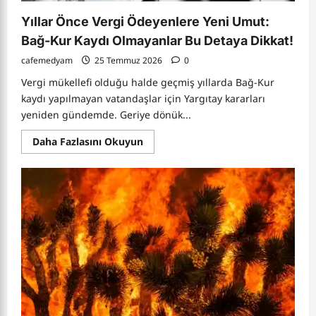
Yıllar Önce Vergi Ödeyenlere Yeni Umut:
Bağ-Kur Kaydı Olmayanlar Bu Detaya Dikkat!
cafemedyam
25 Temmuz 2026
0
Vergi mükellefi olduğu halde geçmiş yıllarda Bağ-Kur
kaydı yapılmayan vatandaşlar için Yargıtay kararları
yeniden gündemde. Geriye dönük...
Read
Daha Fazlasını Okuyun
more
about
Yıllar
Önce
Vergi
Ödeyenlere
Yeni
Umut:
Bağ-
Kur
Kaydı
Olmayanlar
Bu
Detaya
Dikkat!