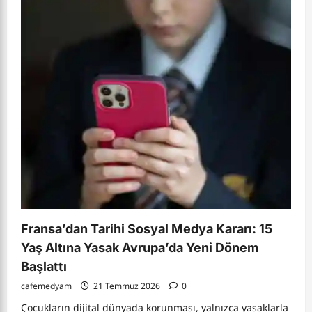
Haberleri
2:
Sözleşmeleri
Uzmana
Sorun,
Hangi
Vasiyet
Geçerli?,Kooperatif
Usulü
Daire
Satışları.
Fransa’dan Tarihi Sosyal Medya Kararı: 15
Yaş Altına Yasak Avrupa’da Yeni Dönem
Başlattı
cafemedyam
21 Temmuz 2026
0
Çocukların dijital dünyada korunması, yalnızca yasaklarla