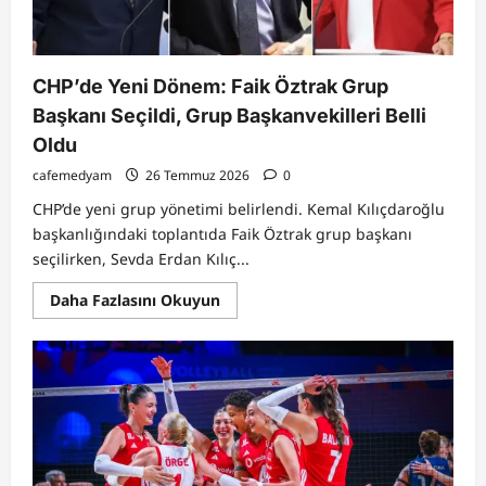
CHP’de Yeni Dönem: Faik Öztrak Grup
Başkanı Seçildi, Grup Başkanvekilleri Belli
Oldu
cafemedyam
26 Temmuz 2026
0
CHP’de yeni grup yönetimi belirlendi. Kemal Kılıçdaroğlu
başkanlığındaki toplantıda Faik Öztrak grup başkanı
seçilirken, Sevda Erdan Kılıç...
Read
Daha Fazlasını Okuyun
more
about
CHP’de
Yeni
Dönem:
Faik
Öztrak
Grup
Başkanı
Seçildi,
Grup
Başkanvekilleri