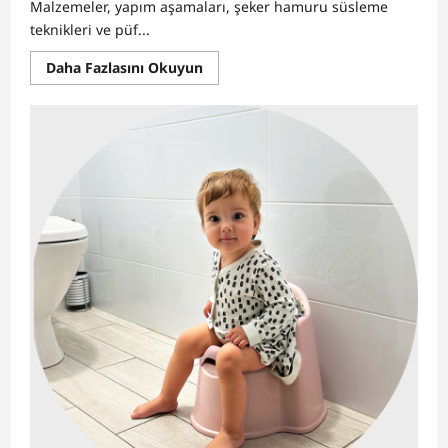
Malzemeler, yapım aşamaları, şeker hamuru süsleme
teknikleri ve püf...
Read
Daha Fazlasını Okuyun
more
about
Ördekli
Doğum
Günü
Pastası
Tarifi:
Çocuk
Partileri
İçin
Eğlenceli
Pasta