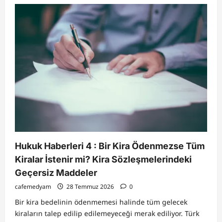
MEB
Okul
Yönetmeliğinde
Büyük
Değişiklik:
Arama
Yetkisi,
Devamsızlık,
Kayıt
ve
Disiplin
Kuralları
Yenilendi
Hukuk Haberleri 4 : Bir Kira Ödenmezse Tüm
Kiralar İstenir mi? Kira Sözleşmelerindeki
Geçersiz Maddeler
cafemedyam
28 Temmuz 2026
0
Bir kira bedelinin ödenmemesi halinde tüm gelecek
kiraların talep edilip edilemeyeceği merak ediliyor. Türk