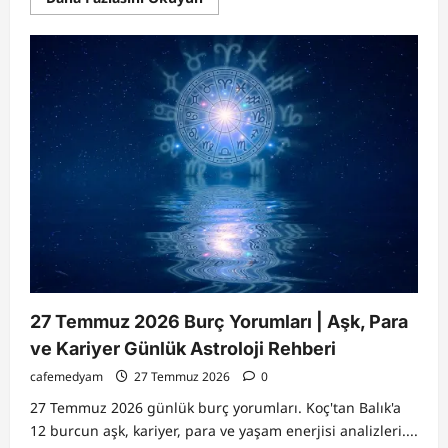
more
about
Mekik
Karın
Kası
İçin
En
İyi
Egzersiz
mi?
Kas
Gelişimi,
Testosteron
ve
Kadınlarda
Fitness
Gerçekleri
27 Temmuz 2026 Burç Yorumları | Aşk, Para
ve Kariyer Günlük Astroloji Rehberi
cafemedyam
27 Temmuz 2026
0
27 Temmuz 2026 günlük burç yorumları. Koç'tan Balık'a
12 burcun aşk, kariyer, para ve yaşam enerjisi analizleri....