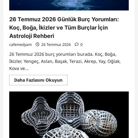
26 Temmuz 2026 Günlük Burç Yorumları:
Koç, Boğa, İkizler ve Tüm Burçlar İçin
Astroloji Rehberi
cafemedyam
26 Temmuz 2026
0
26 Temmuz 2026 burç yorumları burada. Koç, Boğa,
İkizler, Yengeç, Aslan, Başak, Terazi, Akrep, Yay, Oğlak,
Kova ve...
Read
Daha Fazlasını Okuyun
more
about
26
Temmuz
2026
Günlük
Burç
Yorumları:
Koç,
Boğa,
İkizler
ve
Tüm