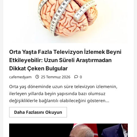
Boyutlu
Termal
Pelerini
Geliştirdi:
Kızılötesi
Kameralara
Karşı
Yeni
Dönem
Orta Yaşta Fazla Televizyon İzlemek Beyni
Etkileyebilir: Uzun Süreli Araştırmadan
Dikkat Çeken Bulgular
cafemedyam
25 Temmuz 2026
0
Orta yaş döneminde uzun süre televizyon izlemenin,
ilerleyen yıllarda beyin yapısında bazı olumsuz
değişikliklerle bağlantılı olabileceğini gösteren...
Read
Daha Fazlasını Okuyun
more
about
Orta
Yaşta
Fazla