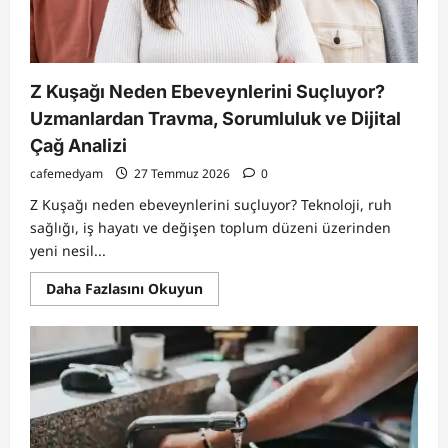
Neler
Bekliyor?
Z Kuşağı Neden Ebeveynlerini Suçluyor?
Uzmanlardan Travma, Sorumluluk ve Dijital
Çağ Analizi
cafemedyam
27 Temmuz 2026
0
Z Kuşağı neden ebeveynlerini suçluyor? Teknoloji, ruh
sağlığı, iş hayatı ve değişen toplum düzeni üzerinden
yeni nesil...
Read
Daha Fazlasını Okuyun
more
about
Z
Kuşağı
Neden
Ebeveynlerini
Suçluyor?
Uzmanlardan
Travma,
Sorumluluk
ve