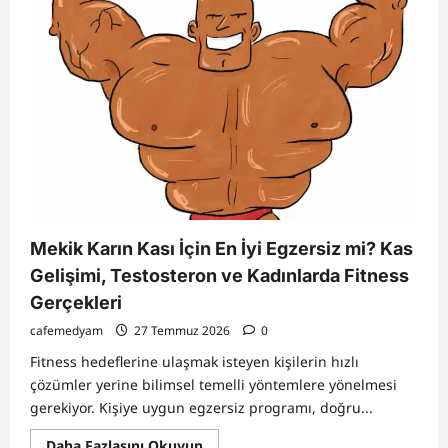
Daha
Az
Su
Kullanarak
Geleceği
Koruyun
Mekik Karın Kası İçin En İyi Egzersiz mi? Kas
Gelişimi, Testosteron ve Kadınlarda Fitness
Gerçekleri
cafemedyam
27 Temmuz 2026
0
Fitness hedeflerine ulaşmak isteyen kişilerin hızlı
çözümler yerine bilimsel temelli yöntemlere yönelmesi
gerekiyor. Kişiye uygun egzersiz programı, doğru...
Read
Daha Fazlasını Okuyun