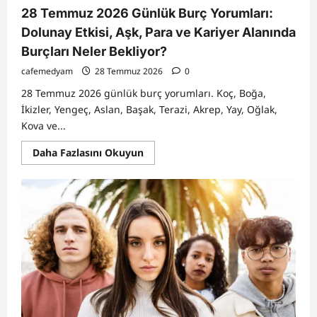
28 Temmuz 2026 Günlük Burç Yorumları:
Dolunay Etkisi, Aşk, Para ve Kariyer Alanında
Burçları Neler Bekliyor?
cafemedyam
28 Temmuz 2026
0
28 Temmuz 2026 günlük burç yorumları. Koç, Boğa,
İkizler, Yengeç, Aslan, Başak, Terazi, Akrep, Yay, Oğlak,
Kova ve...
Read
Daha Fazlasını Okuyun
more
about
28
Temmuz
2026
Günlük
Burç
Yorumları:
Dolunay
Etkisi,
Aşk,
Para
ve
Kariyer
Alanında
Burçları