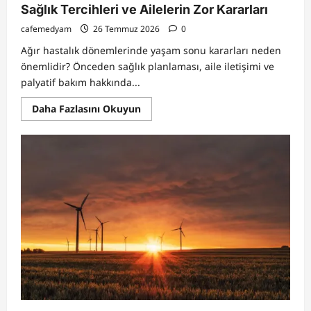
Sağlık Tercihleri ve Ailelerin Zor Kararları
cafemedyam
26 Temmuz 2026
0
Ağır hastalık dönemlerinde yaşam sonu kararları neden
önemlidir? Önceden sağlık planlaması, aile iletişimi ve
palyatif bakım hakkında...
Read
Daha Fazlasını Okuyun
more
about
Ölümle
Yüzleşmek:
Son
Dönem
Bakımı,
Sağlık
Tercihleri
ve
Ailelerin
Zor
Kararları