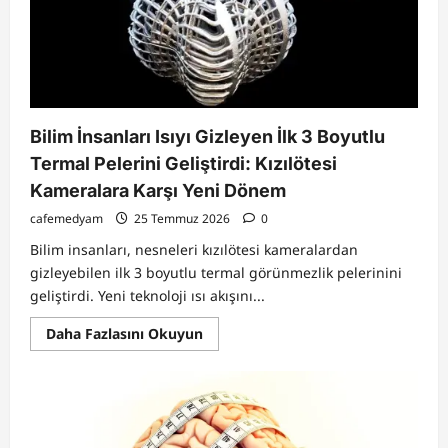
Burçlar
İçin
Astroloji
Rehberi
Bilim İnsanları Isıyı Gizleyen İlk 3 Boyutlu
Termal Pelerini Geliştirdi: Kızılötesi
Kameralara Karşı Yeni Dönem
cafemedyam
25 Temmuz 2026
0
Bilim insanları, nesneleri kızılötesi kameralardan
gizleyebilen ilk 3 boyutlu termal görünmezlik pelerinini
geliştirdi. Yeni teknoloji ısı akışını...
Read
Daha Fazlasını Okuyun
more
about
Bilim
İnsanları
Isıyı
Gizleyen
İlk
3