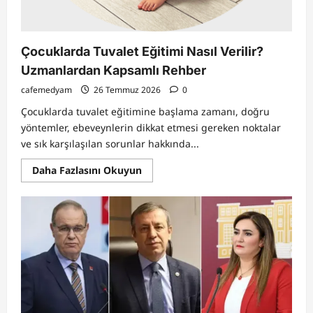
Çocuklarda Tuvalet Eğitimi Nasıl Verilir?
Uzmanlardan Kapsamlı Rehber
cafemedyam
26 Temmuz 2026
0
Çocuklarda tuvalet eğitimine başlama zamanı, doğru
yöntemler, ebeveynlerin dikkat etmesi gereken noktalar
ve sık karşılaşılan sorunlar hakkında...
Read
Daha Fazlasını Okuyun
more
about
Çocuklarda
Tuvalet
Eğitimi
Nasıl
Verilir?
Uzmanlardan
Kapsamlı
Rehber