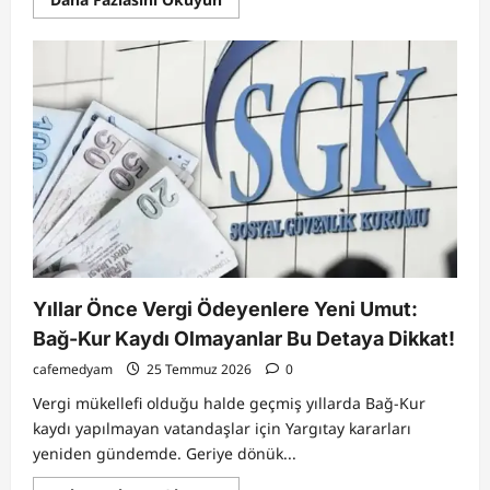
more
about
İnsan
Gözünü
Aldatan
Görünmez
Drone:
Phantom
Twist
Teknolojisinin
Geleceği
Yıllar Önce Vergi Ödeyenlere Yeni Umut:
Bağ-Kur Kaydı Olmayanlar Bu Detaya Dikkat!
cafemedyam
25 Temmuz 2026
0
Vergi mükellefi olduğu halde geçmiş yıllarda Bağ-Kur
kaydı yapılmayan vatandaşlar için Yargıtay kararları
yeniden gündemde. Geriye dönük...