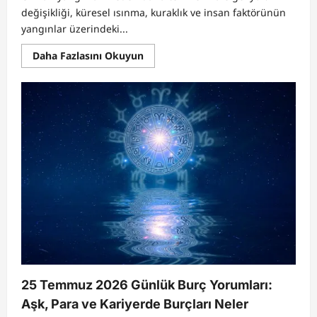
değişikliği, küresel ısınma, kuraklık ve insan faktörünün
yangınlar üzerindeki...
Read
Daha Fazlasını Okuyun
more
about
Orman
Yangınları
Neden
Artıyor?
İklim
Değişikliği
Küresel
Yangın
Tehlikesini
Nasıl
Büyütüyor?
25 Temmuz 2026 Günlük Burç Yorumları:
Aşk, Para ve Kariyerde Burçları Neler