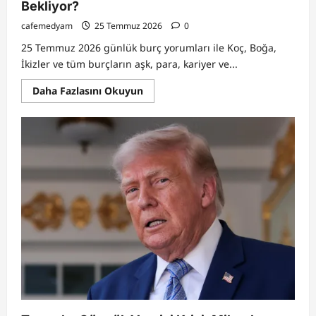
Bekliyor?
cafemedyam
25 Temmuz 2026
0
25 Temmuz 2026 günlük burç yorumları ile Koç, Boğa,
İkizler ve tüm burçların aşk, para, kariyer ve...
Read
Daha Fazlasını Okuyun
more
about
25
Temmuz
2026
Günlük
Burç
Yorumları:
Aşk,
Para
ve
Kariyerde
Burçları
Neler
Bekliyor?