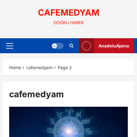
Skip
to
CAFEMEDYAM
content
DOĞRU HABER
AnadoluAjansı
Primary
Menu
Home
cafemedyam
Page 2
cafemedyam