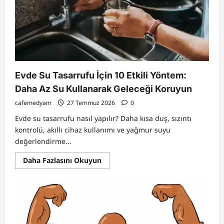
Dijital
Çağ
Analizi
Evde Su Tasarrufu İçin 10 Etkili Yöntem:
Daha Az Su Kullanarak Geleceği Koruyun
cafemedyam
27 Temmuz 2026
0
Evde su tasarrufu nasıl yapılır? Daha kısa duş, sızıntı
kontrolü, akıllı cihaz kullanımı ve yağmur suyu
değerlendirme...
Read
Daha Fazlasını Okuyun
more
about
Evde
Su
Tasarrufu
İçin
10
Etkili
Yöntem: