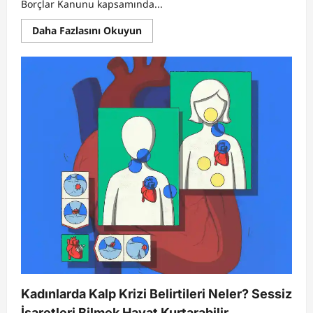
Borçlar Kanunu kapsamında...
Read
Daha Fazlasını Okuyun
more
about
Hukuk
Haberleri
4
:
Bir
Kira
Ödenmezse
Tüm
Kiralar
İstenir
mi?
Kira
Sözleşmelerindeki
Geçersiz
Maddeler
Kadınlarda Kalp Krizi Belirtileri Neler? Sessiz
İşaretleri Bilmek Hayat Kurtarabilir