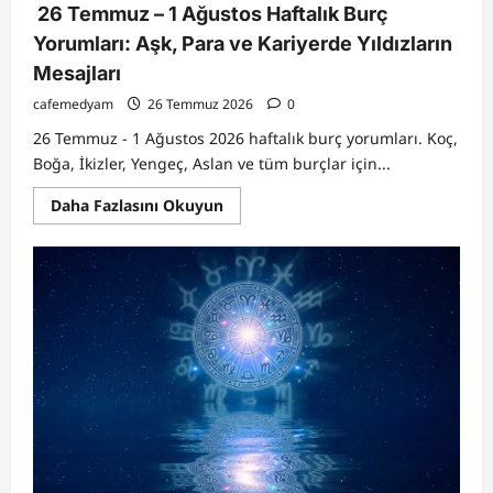
26 Temmuz – 1 Ağustos Haftalık Burç
Yorumları: Aşk, Para ve Kariyerde Yıldızların
Mesajları
cafemedyam
26 Temmuz 2026
0
26 Temmuz - 1 Ağustos 2026 haftalık burç yorumları. Koç,
Boğa, İkizler, Yengeç, Aslan ve tüm burçlar için...
Read
Daha Fazlasını Okuyun
more
about
26
Temmuz
–
1
Ağustos
Haftalık
Burç
Yorumları:
Aşk,
Para
ve
Kariyerde
Yıldızların
Mesajları