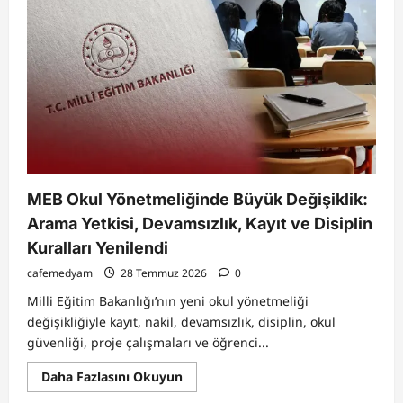
2026
Günlük
Burç
Yorumları:
Dolunayın
Etkisiyle
Aşk,
Para
ve
Kariyerde
Yeni
Dönem
Başlıyor
MEB Okul Yönetmeliğinde Büyük Değişiklik:
Arama Yetkisi, Devamsızlık, Kayıt ve Disiplin
Kuralları Yenilendi
cafemedyam
28 Temmuz 2026
0
Milli Eğitim Bakanlığı’nın yeni okul yönetmeliği
değişikliğiyle kayıt, nakil, devamsızlık, disiplin, okul
güvenliği, proje çalışmaları ve öğrenci...
Read
Daha Fazlasını Okuyun
more
about