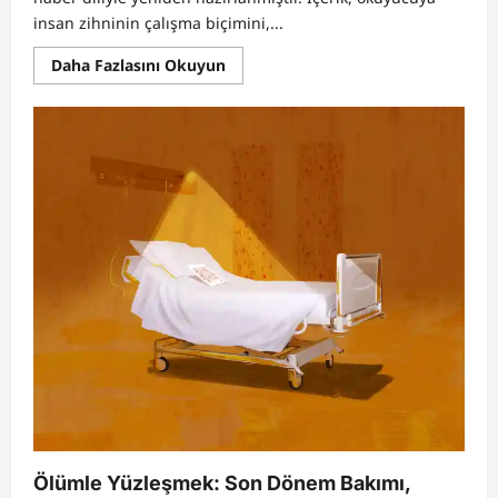
insan zihninin çalışma biçimini,...
Read
Daha Fazlasını Okuyun
more
about
Dört
Farklı
Düşünme
Tipi
Ortaya
Çıktı:
Siz
Hangi
Zihin
Yapısına
Sahipsiniz?
Ölümle Yüzleşmek: Son Dönem Bakımı,