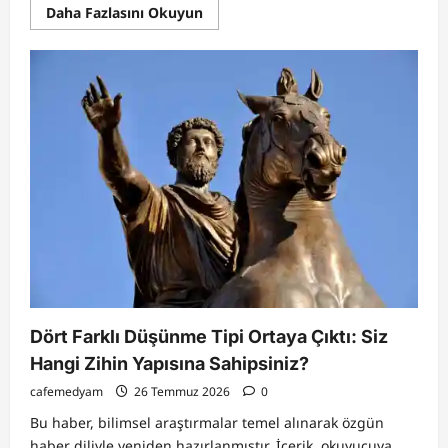
Read
Daha Fazlasını Okuyun
more
about
Yetişkinler
İçin
Zor
Mantık
Bilmeceleri:
Mantık,
Matematik
ve
Zeka
Gücünüzü
Test
Edin
Dört Farklı Düşünme Tipi Ortaya Çıktı: Siz
Hangi Zihin Yapısına Sahipsiniz?
cafemedyam
26 Temmuz 2026
0
Bu haber, bilimsel araştırmalar temel alınarak özgün
haber diliyle yeniden hazırlanmıştır. İçerik, okuyucuya