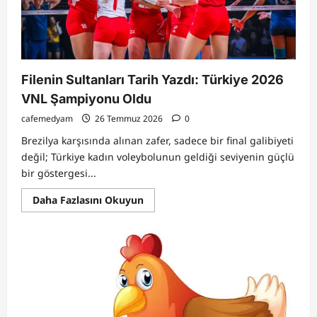
Belli
Oldu
Filenin Sultanları Tarih Yazdı: Türkiye 2026
VNL Şampiyonu Oldu
cafemedyam
26 Temmuz 2026
0
Brezilya karşısında alınan zafer, sadece bir final galibiyeti
değil; Türkiye kadın voleybolunun geldiği seviyenin güçlü
bir göstergesi...
Read
Daha Fazlasını Okuyun
more
about
Filenin
Sultanları
Tarih
Yazdı:
Türkiye
2026
VNL
Şampiyonu
Oldu