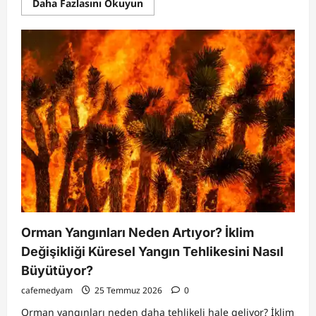
Read
Daha Fazlasını Okuyun
more
about
Yıllar
Önce
Vergi
Ödeyenlere
Yeni
Umut:
Bağ-
Kur
Kaydı
Olmayanlar
Bu
Detaya
Dikkat!
Orman Yangınları Neden Artıyor? İklim
Değişikliği Küresel Yangın Tehlikesini Nasıl
Büyütüyor?
cafemedyam
25 Temmuz 2026
0
Orman yangınları neden daha tehlikeli hale geliyor? İklim