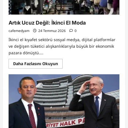
Artık Ucuz Değil: İkinci El Moda
cafemedyam
24 Temmuz 2026
0
İkinci el kıyafet sektörü sosyal medya, dijital platformlar
ve değişen tüketici alışkanlıklarıyla büyük bir ekonomik
pazara dönüştü....
Read
Daha Fazlasını Okuyun
more
about
Artık
Ucuz
Değil:
İkinci
El
Moda