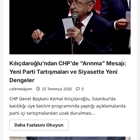
Televizyon
İzlemek
Beyni
Etkileyebilir:
Uzun
Süreli
Araştırmadan
Dikkat
Çeken
Bulgular
Kılıçdaroğlu’ndan CHP’de “Arınma” Mesajı:
Yeni Parti Tartışmaları ve Siyasette Yeni
Dengeler
cafemedyam
25 Temmuz 2026
0
CHP Genel Başkanı Kemal Kılıçdaroğlu, İstanbul'da
katıldığı üye katılım programında yaptığı açıklamalarda
parti içi tartışmalardan uzak durulması...
Read
Daha Fazlasını Okuyun
more
about
Kılıçdaroğlu’ndan