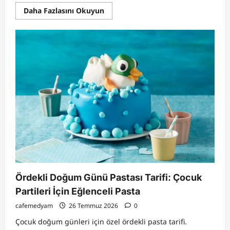
Read
Daha Fazlasını Okuyun
more
about
27
Temmuz
2026
Burç
Yorumları
|
Aşk,
Para
ve
Kariyer
Günlük
Astroloji
Rehberi
Ördekli Doğum Günü Pastası Tarifi: Çocuk
Partileri İçin Eğlenceli Pasta
cafemedyam
26 Temmuz 2026
0
Çocuk doğum günleri için özel ördekli pasta tarifi.