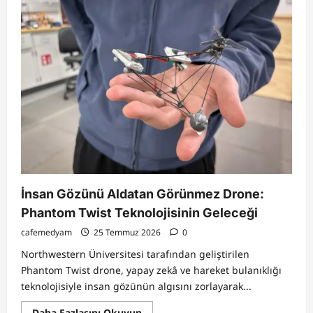
CHP’de
“Arınma”
Mesajı:
Yeni
Parti
Tartışmaları
ve
Siyasette
Yeni
Dengeler
İnsan Gözünü Aldatan Görünmez Drone:
Phantom Twist Teknolojisinin Geleceği
cafemedyam
25 Temmuz 2026
0
Northwestern Üniversitesi tarafından geliştirilen
Phantom Twist drone, yapay zekâ ve hareket bulanıklığı
teknolojisiyle insan gözünün algısını zorlayarak...
Read
Daha Fazlasını Okuyun