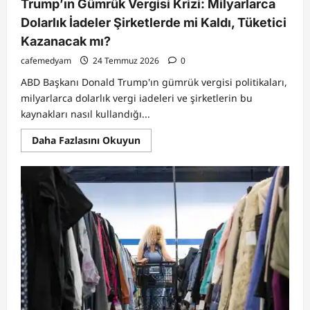
Trump’ın Gümrük Vergisi Krizi: Milyarlarca
Dolarlık İadeler Şirketlerde mi Kaldı, Tüketici
Kazanacak mı?
cafemedyam
24 Temmuz 2026
0
ABD Başkanı Donald Trump'ın gümrük vergisi politikaları,
milyarlarca dolarlık vergi iadeleri ve şirketlerin bu
kaynakları nasıl kullandığı...
Read
Daha Fazlasını Okuyun
more
about
Trump’ın
Gümrük
Vergisi
Krizi:
Milyarlarca
Dolarlık
İadeler
Şirketlerde
mi
Kaldı,
Tüketici
Kazanacak
mı?