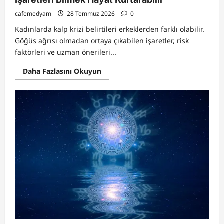
cafemedyam
28 Temmuz 2026
0
Kadınlarda kalp krizi belirtileri erkeklerden farklı olabilir.
Göğüs ağrısı olmadan ortaya çıkabilen işaretler, risk
faktörleri ve uzman önerileri...
Read
Daha Fazlasını Okuyun
more
about
Kadınlarda
Kalp
Krizi
Belirtileri
Neler?
Sessiz
İşaretleri
Bilmek
Hayat
Kurtarabilir