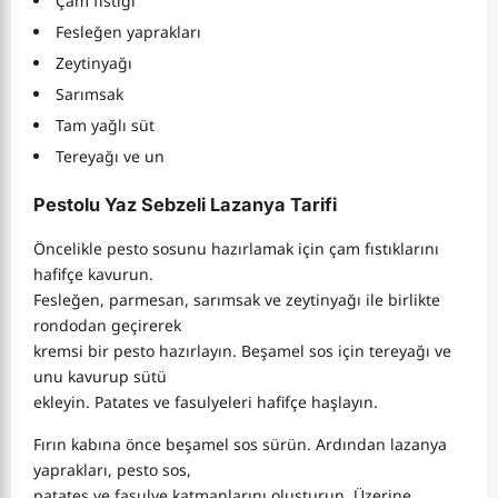
Çam fıstığı
Fesleğen yaprakları
Zeytinyağı
Sarımsak
Tam yağlı süt
Tereyağı ve un
Pestolu Yaz Sebzeli Lazanya Tarifi
Öncelikle pesto sosunu hazırlamak için çam fıstıklarını
hafifçe kavurun.
Fesleğen, parmesan, sarımsak ve zeytinyağı ile birlikte
rondodan geçirerek
kremsi bir pesto hazırlayın. Beşamel sos için tereyağı ve
unu kavurup sütü
ekleyin. Patates ve fasulyeleri hafifçe haşlayın.
Fırın kabına önce beşamel sos sürün. Ardından lazanya
yaprakları, pesto sos,
patates ve fasulye katmanlarını oluşturun. Üzerine