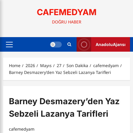
Skip
to
CAFEMEDYAM
content
DOĞRU HABER
AnadoluAjansı
Primary
Menu
Home
2026
Mayıs
27
Son Dakika
cafemedyam
Barney Desmazery’den Yaz Sebzeli Lazanya Tarifleri
Barney Desmazery’den Yaz
Sebzeli Lazanya Tarifleri
cafemedyam