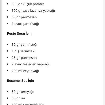
500 gr küçük patates
300 gr taze lazanya yaprağı
50 gr parmesan
1 avuç çam fıstığı
Pesto Sosu İçin
50 gr çam fıstığı
1 diş sarımsak
25 gr parmesan
2 avuç fesleğen yaprağı
200 ml zeytinyağı
Beşamel Sos İçin
50 gr tereyağı
50 gr un
600 ml tam yağlı süt