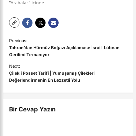
"Arabalar" içinde
P
Previous:
o
Tahran’dan Hürmüz Boğazı Açıklaması: İsrail-Lübnan
s
Gerilimi Tırmanıyor
t
Next:
Çilekli Posset Tarifi | Yumuşamış Çilekleri
n
Değerlendirmenin En Lezzetli Yolu
a
v
i
Bir Cevap Yazın
g
a
t