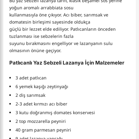
Bu yaz sebzeli lazanya tarifi, klasik beşamel sos yerine
yoğun aromalı arrabbiata sosu
kullanmasıyla öne çıkıyor. Acı biber, sarımsak ve
domatesin birleşimi sayesinde oldukça
güçlü bir lezzet elde ediliyor. Patlıcanların önceden
tuzlanması ise sebzelerin fazla
suyunu bırakmasını engelliyor ve lazanyanın sulu
olmasının önüne geçiyor.
Patlıcanlı Yaz Sebzeli Lazanya İçin Malzemeler
3 adet patlıcan
6 yemek kaşığı zeytinyağı
2 diş sarımsak
2-3 adet kırmızı acı biber
3 kutu doğranmış domates konservesi
2 top mozzarella peyniri
40 gram parmesan peyniri
9 adet lazanya yaprağı