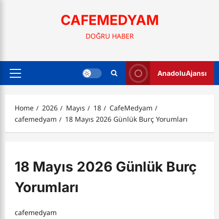
Skip
to
CAFEMEDYAM
content
DOĞRU HABER
AnadoluAjansı
Primary
Menu
Home
2026
Mayıs
18
CafeMedyam
cafemedyam
18 Mayıs 2026 Günlük Burç Yorumları
18 Mayıs 2026 Günlük Burç
Yorumları
cafemedyam